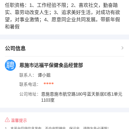
任职资格：1、工作经验不限；2、喜欢社交，勤奋踏
实、靠劳动改变人生；3、追求美好生活，对成功有欲
望，对事业激情；4、愿意同企业共同发展。带薪年假
和暑假
公司信息
恩施市达福平保健食品经营部
联系人：
谭小姐
****
联系电话：
公司地址：
恩施恩施市航空路180号蓝天新居E栋1单元
1103室
温馨提示
1、本平台仅供信息发布，不会收取押金、保证金，请微友务必谨慎！