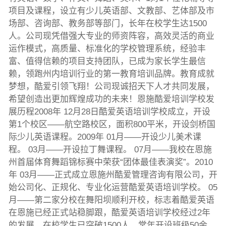
项目及课程，设立有少儿英语部、文教部、艺体部及市
场部、咨询部、教务部等部门，长年在校学生达1500
人。公司现凭借强大专业的师资阵容，高效灵活的商业
运作模式，高质量、标准化的学校管理系统，经验丰
富、值得信赖的项目支持团队，已成为家长学生最信
赖，领跑州内培训行业的第一教育培训品牌。教育成就
梦想，酷爱引领飞翔！公司现诚招天下人才共同发展，
希望创造出更加辉煌成功的未来！恩施酷爱培训学校发
展历程2008年 12月28日酷爱英语培训学校成立，开设
第1个校区——航空路校区，面积800平米，开设剑桥国
际少儿英语课程。2009年 01月——开设少儿美术课
程。 03月——开设拉丁舞课程。 07月——我校在恩施
州首届体育舞蹈锦标赛中荣获“团体最佳表演奖”。2010
年 03月——正式成立恩施州酷爱管理咨询有限公司，开
始公司化、正规化、专业化运营酷爱英语培训学校。 05
月——第二家分校在舞阳坝顺利开校，标志着酷爱英语
在恩施已经正式站稳脚跟，酷爱英语培训学校经过2年
的发展，在校学生已突破1500人，常年开设班级50余