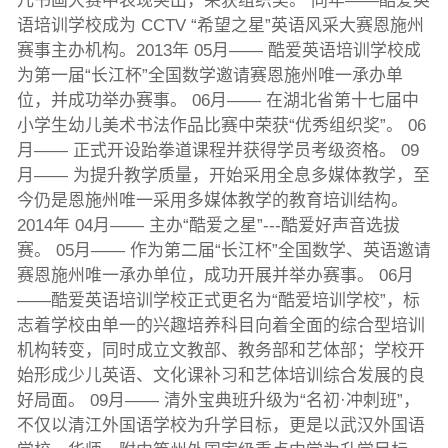
儿书画大赛中表现突出，荣获组织奖。 同年——酷爱英
语培训学校成为 CCTV “希望之星”英语风采大赛恩施州
赛事主办机构。2013年 05月—— 酷爱英语培训学校成
为第一届“长江杯”全国数学邀请赛恩施州唯一承办单
位，并成功举办赛事。 06月—— 在湖北省第十七届中
小学生幼儿美术书法作品比赛中荣获“优秀组织奖”。 06
月—— 正式开设跆拳道课程并获得学员考级资格。 09
月—— 为提升教学质量，开始采用全息多媒体教学，至
今仍是恩施州唯一采用多媒体教学的教育培训结构。
2014年 04月—— 主办“酷爱之星”---酷爱好声音选拔
赛。 05月—— 作为第二届“长江杯”全国数学、英语邀请
赛恩施州唯一承办单位，成功开展并举办赛事。 06月
——酷爱英语培训学校正式更名为“酷爱培训学校”，标
志着学校由单一的兴趣培养科目向着全面的综合型培训
机构转变，同时成立文教部、教务部和艺体部；学校开
始形成少儿英语、文化课补习和艺体培训综合发展的良
好局面。 09月—— 清外宝典班升级为“名初·冲刺班”，
不仅以清江外国语学校为升学目标，更是以武汉外国语