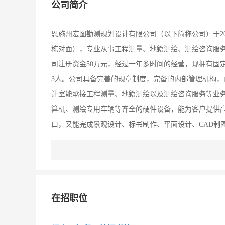
公司简介
恩施州宏图勘测规划设计有限公司（以下简称公司）于20
栋对面），专业从事工程测量、地籍测绘、测绘咨询服务
司注册资金50万元，经过一年多时间的经营，现拥有固定
3人。公司具备完善的规章制度，完备的内部管理机构
计室能承接工程测量、地籍测绘以及测绘咨询服务等业务，
算机、测绘专用车辆等齐全的硬件设备，能为客户提供
口，又能完成景观设计、标书制作、平面设计、CAD制图
无线胶装机、HP5500彩色激光打印机、22寸宽频台
户，以质量求发展”，严把质量关，经过全体员工共同
的精神，以优秀的服务质量和真诚的服务态度，赢得了
广大客户的鼎力支持和全体员工的共同努力，宏图的明
在招职位