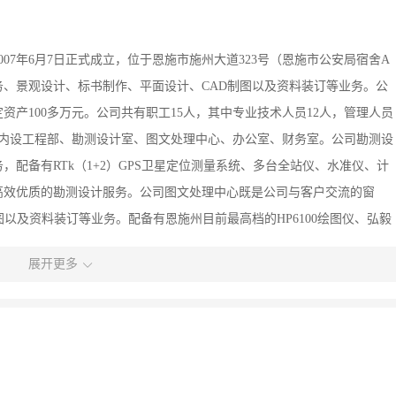
07年6月7日正式成立，位于恩施市施州大道323号（恩施市公安局宿舍A
、景观设计、标书制作、平面设计、CAD制图以及资料装订等业务。公
资产100多万元。公司共有职工15人，其中专业技术人员12人，管理人员
，内设工程部、勘测设计室、图文处理中心、办公室、财务室。公司勘测设
配备有RTk（1+2）GPS卫星定位测量系统、多台全站仪、水准仪、计
高效优质的勘测设计服务。公司图文处理中心既是公司与客户交流的窗
以及资料装订等业务。配备有恩施州目前最高档的HP6100绘图仪、弘毅
式电脑等先进的办公设备。公司的经营理念是“以技术创市场，以信誉赢客
展开更多
努力，目前已完成了多个测绘项目。同时，本着客户至上的理念，精益求精
良好的社会信誉，得到了客户一致认可及好评。展望未来，放飞梦想，有
天必将和大家共同辉煌！