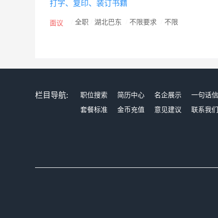
打字、复印、装订书籍
/
全职
/
湖北巴东
/
不限要求
/
不限
面议
栏目导航:
职位搜索
简历中心
名企展示
一句话
套餐标准
金币充值
意见建议
联系我