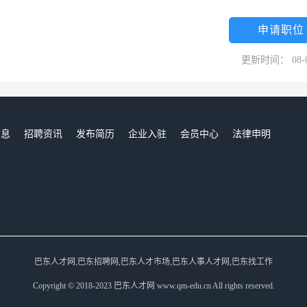
申请职位
更新时间： 08-
信息
招聘资讯
发布简历
企业入驻
会员中心
法律申明
们
巴东人才网,巴东招聘网,巴东人才市场,巴东人事人才网,巴东找工作
Copyright © 2018-2023 巴东人才网 www.qm-edu.cn All rights reserved.